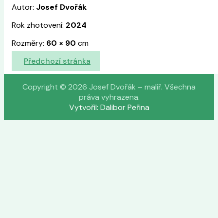
Autor:
Josef Dvořák
Rok zhotovení:
2024
Rozměry:
60
×
90
cm
Předchozí stránka
Copyright © 2026 Josef Dvořák – malíř. Všechna
práva vyhrazena.
Vytvořil: Dalibor Peřina