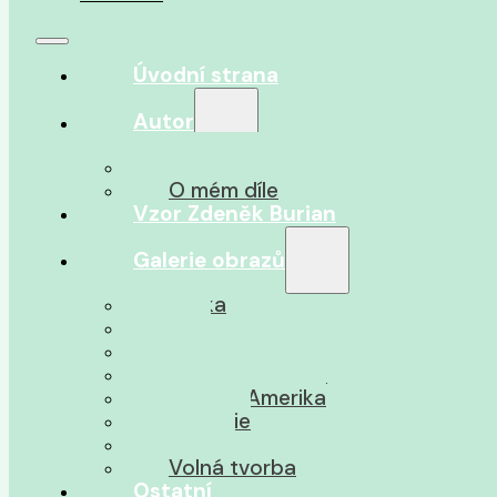
Úvodní strana
Autor
O autorovi
O mém díle
Vzor Zdeněk Burian
Galerie obrazů
Afrika
Asie
Jižní Amerika
Severní Amerika
Střední Amerika
Oceánie
Pravěk
Volná tvorba
Ostatní