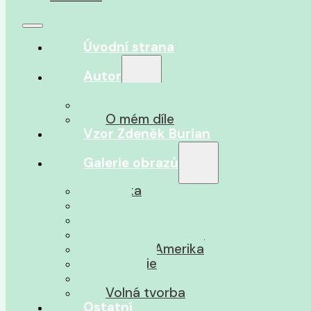
Úvodní strana
Autor
O autorovi
O mém díle
Vzor Zdeněk Burian
Galerie obrazů
Afrika
Asie
Jižní Amerika
Severní Amerika
Střední Amerika
Oceánie
Pravěk
Volná tvorba
Ostatní