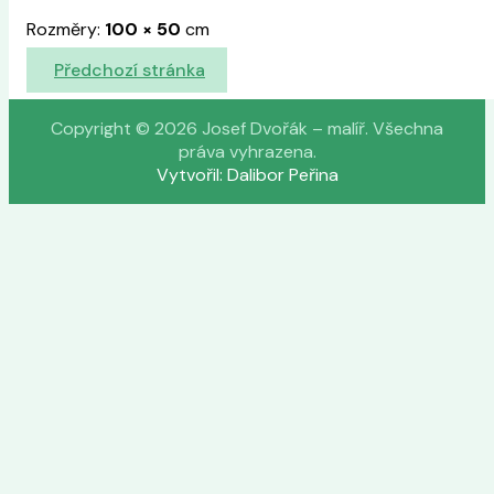
Rozměry:
100
×
50
cm
Předchozí stránka
Copyright © 2026 Josef Dvořák – malíř. Všechna
práva vyhrazena.
Vytvořil: Dalibor Peřina