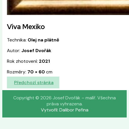
Viva Mexiko
Technika:
Olej na plátně
Autor:
Josef Dvořák
Rok zhotovení:
2021
Rozměry:
70
×
60
cm
Předchozí stránka
Copyright © 2026 Josef Dvořák – malíř. Všechna
práva vyhrazena.
Vytvořil: Dalibor Peřina