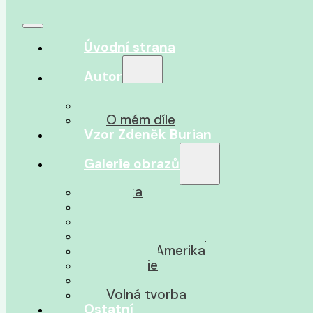
Úvodní strana
Autor
O autorovi
O mém díle
Vzor Zdeněk Burian
Galerie obrazů
Afrika
Asie
Jižní Amerika
Severní Amerika
Střední Amerika
Oceánie
Pravěk
Volná tvorba
Ostatní