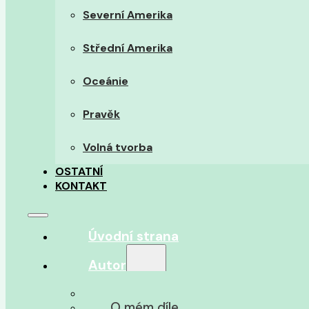
Severní Amerika
Střední Amerika
Oceánie
Pravěk
Volná tvorba
OSTATNÍ
KONTAKT
Úvodní strana
Autor
O autorovi
O mém díle