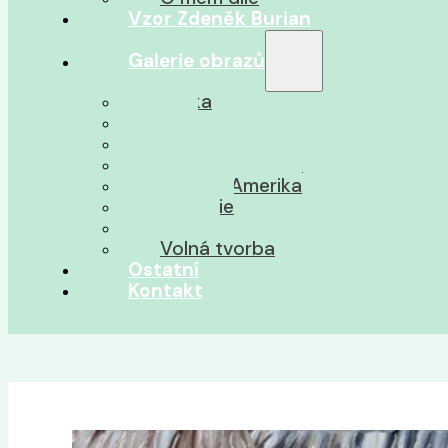
Vzor Zdeněk Burian
Galerie obrazů
Afrika
Asie
Jižní Amerika
Severní Amerika
Střední Amerika
Oceánie
Pravěk
Volná tvorba
Ostatní
Kontakt