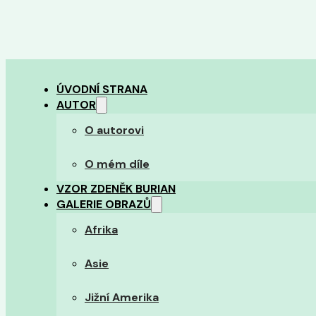
ÚVODNÍ STRANA
AUTOR
O autorovi
O mém díle
VZOR ZDENĚK BURIAN
GALERIE OBRAZŮ
Afrika
Asie
Jižní Amerika