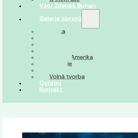
Vzor Zdeněk Burian
Galerie obrazů
Afrika
Asie
Jižní Amerika
Severní Amerika
Střední Amerika
Oceánie
Pravěk
Volná tvorba
Ostatní
Kontakt