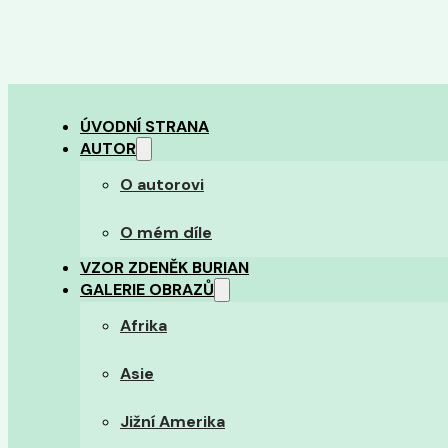
ÚVODNÍ STRANA
AUTOR
O autorovi
O mém díle
VZOR ZDENĚK BURIAN
GALERIE OBRAZŮ
Afrika
Asie
Jižní Amerika