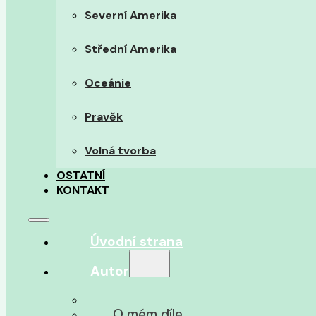
Severní Amerika
Střední Amerika
Oceánie
Pravěk
Volná tvorba
OSTATNÍ
KONTAKT
Úvodní strana
Autor
O autorovi
O mém díle