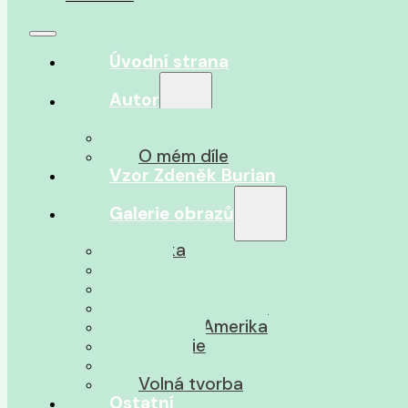
Úvodní strana
Autor
O autorovi
O mém díle
Vzor Zdeněk Burian
Galerie obrazů
Afrika
Asie
Jižní Amerika
Severní Amerika
Střední Amerika
Oceánie
Pravěk
Volná tvorba
Ostatní