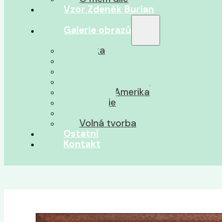
Vzor Zdeněk Burian
Galerie obrazů
Afrika
Asie
Jižní Amerika
Severní Amerika
Střední Amerika
Oceánie
Pravěk
Volná tvorba
Ostatní
Kontakt