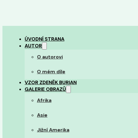
ÚVODNÍ STRANA
AUTOR
O autorovi
O mém díle
VZOR ZDENĚK BURIAN
GALERIE OBRAZŮ
Afrika
Asie
Jižní Amerika