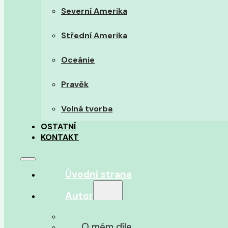
Severní Amerika
Střední Amerika
Oceánie
Pravěk
Volná tvorba
OSTATNÍ
KONTAKT
Úvodní strana
Autor
O autorovi
O mém díle