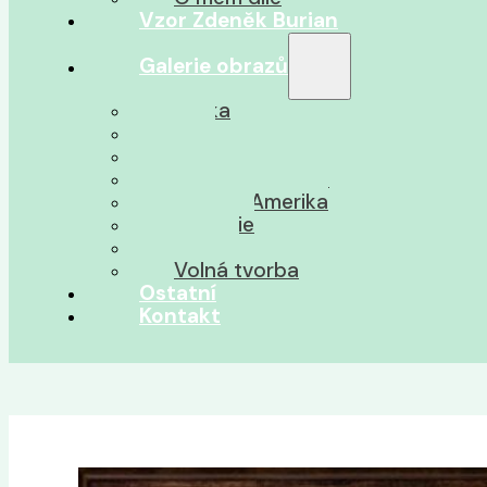
Vzor Zdeněk Burian
Galerie obrazů
Afrika
Asie
Jižní Amerika
Severní Amerika
Střední Amerika
Oceánie
Pravěk
Volná tvorba
Ostatní
Kontakt