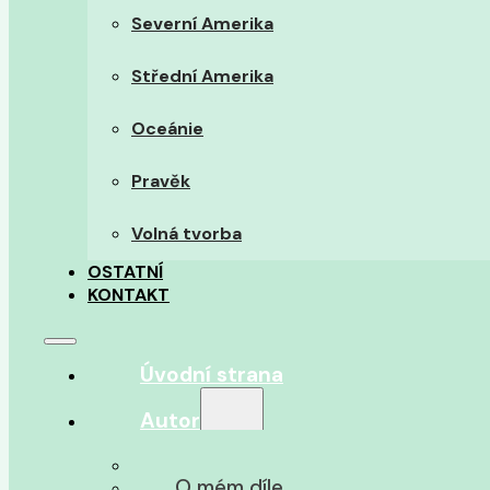
Severní Amerika
Střední Amerika
Oceánie
Pravěk
Volná tvorba
OSTATNÍ
KONTAKT
Úvodní strana
Autor
O autorovi
O mém díle