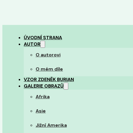
ÚVODNÍ STRANA
AUTOR
O autorovi
O mém díle
VZOR ZDENĚK BURIAN
GALERIE OBRAZŮ
Afrika
Asie
Jižní Amerika