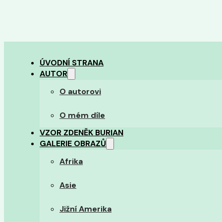
ÚVODNÍ STRANA
AUTOR
O autorovi
O mém díle
VZOR ZDENĚK BURIAN
GALERIE OBRAZŮ
Afrika
Asie
Jižní Amerika