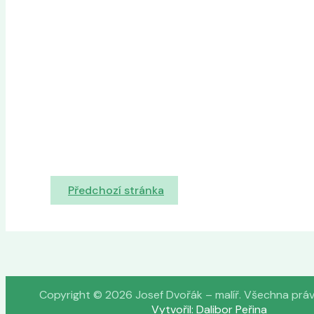
Předchozí stránka
Copyright © 2026 Josef Dvořák – malíř. Všechna prá
Vytvořil: Dalibor Peřina