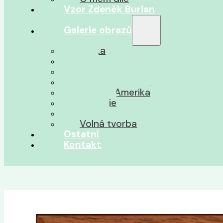
Vzor Zdeněk Burian
Galerie obrazů
Afrika
Asie
Jižní Amerika
Severní Amerika
Střední Amerika
Oceánie
Pravěk
Volná tvorba
Ostatní
Kontakt