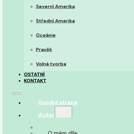
Severní Amerika
Střední Amerika
Oceánie
Pravěk
Volná tvorba
OSTATNÍ
KONTAKT
Úvodní strana
Autor
O autorovi
O mém díle