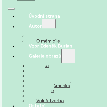
Úvodní strana
Autor
O autorovi
O mém díle
Vzor Zdeněk Burian
Galerie obrazů
Afrika
Asie
Jižní Amerika
Severní Amerika
Střední Amerika
Oceánie
Pravěk
Volná tvorba
Ostatní