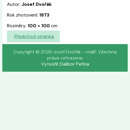
Autor:
Josef Dvořák
Rok zhotovení:
1973
Rozměry:
100
×
100
cm
Předchozí stránka
Copyright © 2026 Josef Dvořák – malíř. Všechna
práva vyhrazena.
Vytvořil: Dalibor Peřina