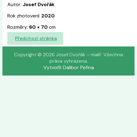
Autor:
Josef Dvořák
Rok zhotovení:
2020
Rozměry:
60
×
70
cm
Předchozí stránka
Copyright © 2026 Josef Dvořák – malíř. Všechna
práva vyhrazena.
Vytvořil: Dalibor Peřina