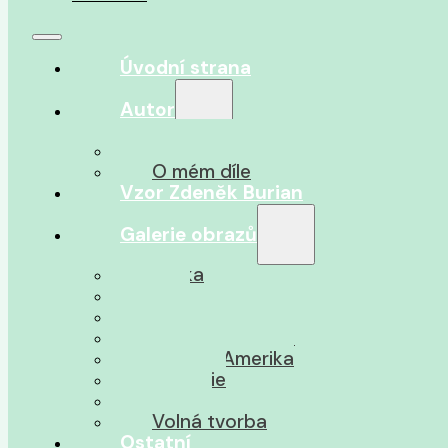
Úvodní strana
Autor
O autorovi
O mém díle
Vzor Zdeněk Burian
Galerie obrazů
Afrika
Asie
Jižní Amerika
Severní Amerika
Střední Amerika
Oceánie
Pravěk
Volná tvorba
Ostatní