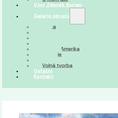
Vzor Zdeněk Burian
Galerie obrazů
Afrika
Asie
Jižní Amerika
Severní Amerika
Střední Amerika
Oceánie
Pravěk
Volná tvorba
Ostatní
Kontakt