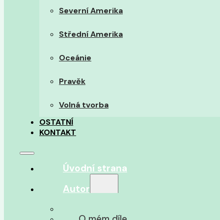
Severní Amerika
Střední Amerika
Oceánie
Pravěk
Volná tvorba
OSTATNÍ
KONTAKT
Úvodní strana
Autor
O autorovi
O mém díle