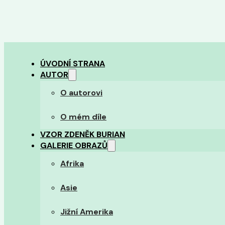
ÚVODNÍ STRANA
AUTOR
O autorovi
O mém díle
VZOR ZDENĚK BURIAN
GALERIE OBRAZŮ
Afrika
Asie
Jižní Amerika