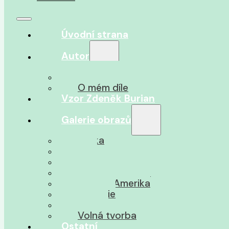
Úvodní strana
Autor
O autorovi
O mém díle
Vzor Zdeněk Burian
Galerie obrazů
Afrika
Asie
Jižní Amerika
Severní Amerika
Střední Amerika
Oceánie
Pravěk
Volná tvorba
Ostatní