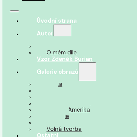
Úvodní strana
Autor
O autorovi
O mém díle
Vzor Zdeněk Burian
Galerie obrazů
Afrika
Asie
Jižní Amerika
Severní Amerika
Střední Amerika
Oceánie
Pravěk
Volná tvorba
Ostatní