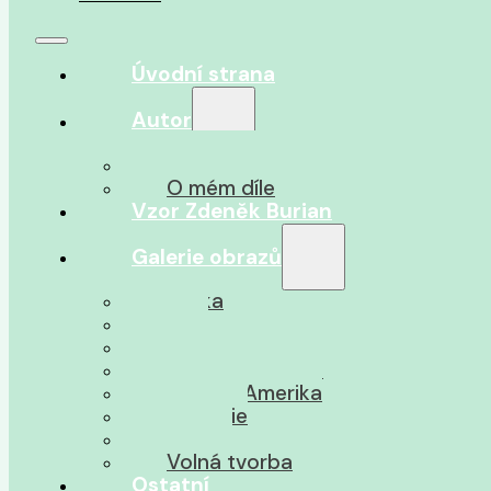
Úvodní strana
Autor
O autorovi
O mém díle
Vzor Zdeněk Burian
Galerie obrazů
Afrika
Asie
Jižní Amerika
Severní Amerika
Střední Amerika
Oceánie
Pravěk
Volná tvorba
Ostatní