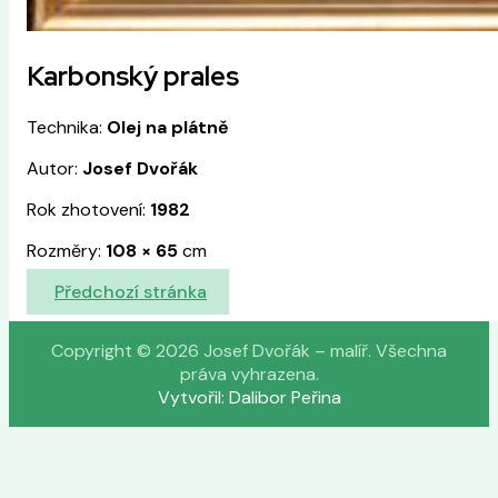
Karbonský prales
Technika:
Olej na plátně
Autor:
Josef Dvořák
Rok zhotovení:
1982
Rozměry:
108
×
65
cm
Předchozí stránka
Copyright © 2026 Josef Dvořák – malíř. Všechna
práva vyhrazena.
Vytvořil: Dalibor Peřina