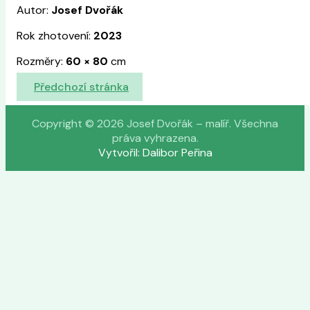
Autor:
Josef Dvořák
Rok zhotovení:
2023
Rozměry:
60
×
80
cm
Předchozí stránka
Copyright © 2026 Josef Dvořák – malíř. Všechna
práva vyhrazena.
Vytvořil: Dalibor Peřina