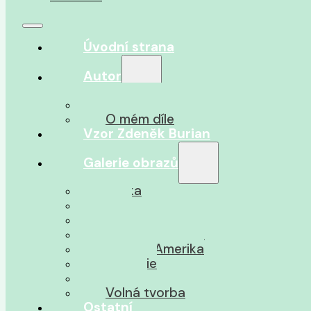
Úvodní strana
Autor
O autorovi
O mém díle
Vzor Zdeněk Burian
Galerie obrazů
Afrika
Asie
Jižní Amerika
Severní Amerika
Střední Amerika
Oceánie
Pravěk
Volná tvorba
Ostatní