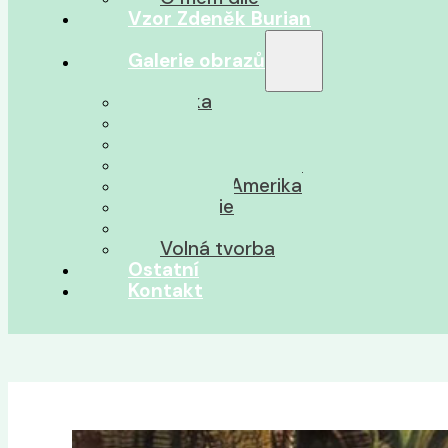
Vzor Zdeněk Burian
Galerie obrazů
Afrika
Asie
Jižní Amerika
Severní Amerika
Střední Amerika
Oceánie
Pravěk
Volná tvorba
Ostatní
Kontakt