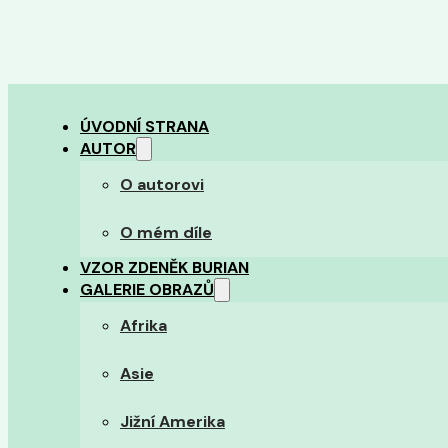
ÚVODNÍ STRANA
AUTOR
O autorovi
O mém díle
VZOR ZDENĚK BURIAN
GALERIE OBRAZŮ
Afrika
Asie
Jižní Amerika