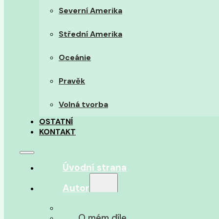
Severní Amerika
Střední Amerika
Oceánie
Pravěk
Volná tvorba
OSTATNÍ
KONTAKT
Úvodní strana
Autor
O autorovi
O mém díle