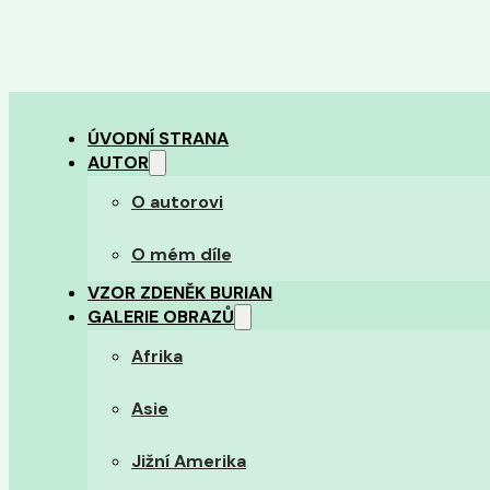
ÚVODNÍ STRANA
AUTOR
O autorovi
O mém díle
VZOR ZDENĚK BURIAN
GALERIE OBRAZŮ
Afrika
Asie
Jižní Amerika