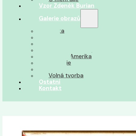
Vzor Zdeněk Burian
Galerie obrazů
Afrika
Asie
Jižní Amerika
Severní Amerika
Střední Amerika
Oceánie
Pravěk
Volná tvorba
Ostatní
Kontakt