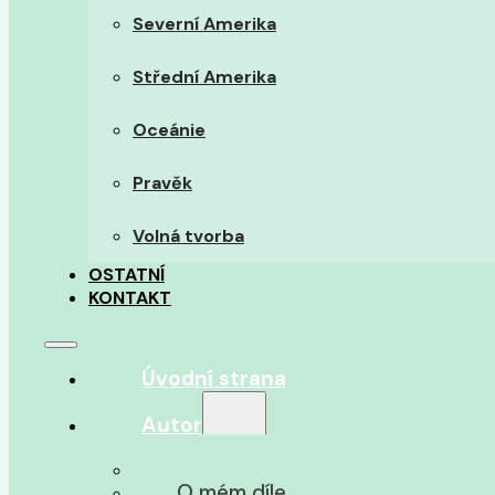
Severní Amerika
Střední Amerika
Oceánie
Pravěk
Volná tvorba
OSTATNÍ
KONTAKT
Úvodní strana
Autor
O autorovi
O mém díle