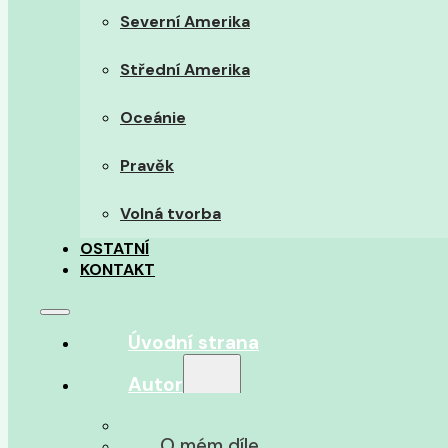
Severní Amerika
Střední Amerika
Oceánie
Pravěk
Volná tvorba
OSTATNÍ
KONTAKT
Úvodní strana
Autor
O autorovi
O mém díle