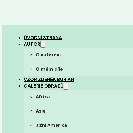
ÚVODNÍ STRANA
AUTOR
O autorovi
O mém díle
VZOR ZDENĚK BURIAN
GALERIE OBRAZŮ
Afrika
Asie
Jižní Amerika