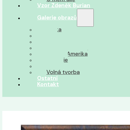
Vzor Zdeněk Burian
Galerie obrazů
Afrika
Asie
Jižní Amerika
Severní Amerika
Střední Amerika
Oceánie
Pravěk
Volná tvorba
Ostatní
Kontakt