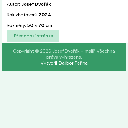
Autor:
Josef Dvořák
Rok zhotovení:
2024
Rozměry:
50
×
70
cm
Předchozí stránka
Copyright © 2026 Josef Dvořák – malíř. Všechna
práva vyhrazena.
Vytvořil: Dalibor Peřina