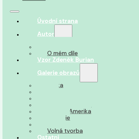
Úvodní strana
Autor
O autorovi
O mém díle
Vzor Zdeněk Burian
Galerie obrazů
Afrika
Asie
Jižní Amerika
Severní Amerika
Střední Amerika
Oceánie
Pravěk
Volná tvorba
Ostatní