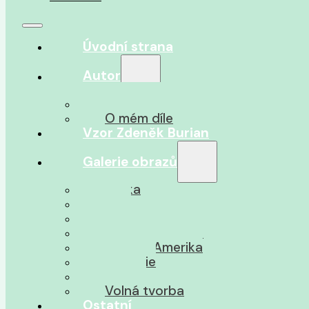
Úvodní strana
Autor
O autorovi
O mém díle
Vzor Zdeněk Burian
Galerie obrazů
Afrika
Asie
Jižní Amerika
Severní Amerika
Střední Amerika
Oceánie
Pravěk
Volná tvorba
Ostatní