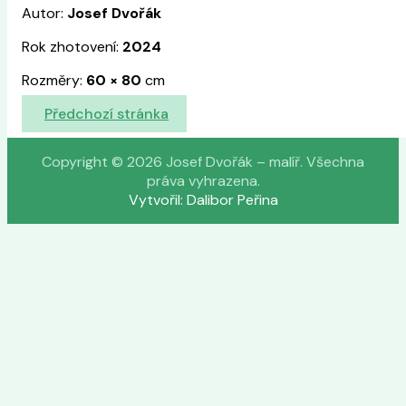
Autor:
Josef Dvořák
Rok zhotovení:
2024
Rozměry:
60
×
80
cm
Předchozí stránka
Copyright © 2026 Josef Dvořák – malíř. Všechna
práva vyhrazena.
Vytvořil: Dalibor Peřina