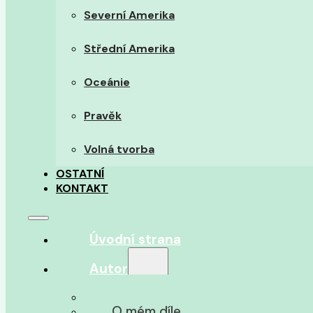
Severní Amerika
Střední Amerika
Oceánie
Pravěk
Volná tvorba
OSTATNÍ
KONTAKT
Úvodní strana
Autor
O autorovi
O mém díle