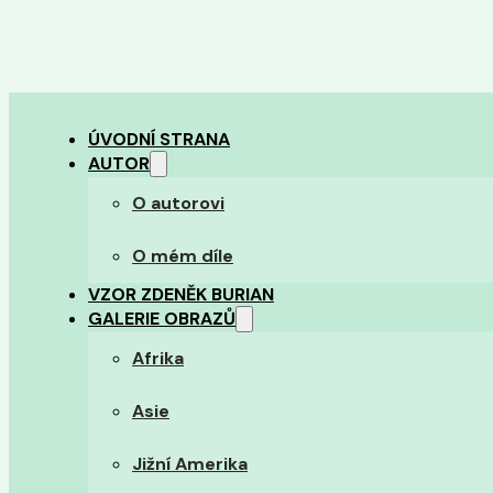
ÚVODNÍ STRANA
AUTOR
O autorovi
O mém díle
VZOR ZDENĚK BURIAN
GALERIE OBRAZŮ
Afrika
Asie
Jižní Amerika