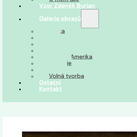
Vzor Zdeněk Burian
Galerie obrazů
Afrika
Asie
Jižní Amerika
Severní Amerika
Střední Amerika
Oceánie
Pravěk
Volná tvorba
Ostatní
Kontakt