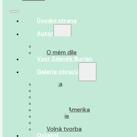
Úvodní strana
Autor
O autorovi
O mém díle
Vzor Zdeněk Burian
Galerie obrazů
Afrika
Asie
Jižní Amerika
Severní Amerika
Střední Amerika
Oceánie
Pravěk
Volná tvorba
Ostatní