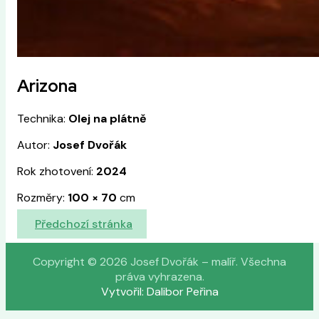
Arizona
Technika:
Olej na plátně
Autor:
Josef Dvořák
Rok zhotovení:
2024
Rozměry:
100
×
70
cm
Předchozí stránka
Copyright © 2026 Josef Dvořák – malíř. Všechna
práva vyhrazena.
Vytvořil: Dalibor Peřina