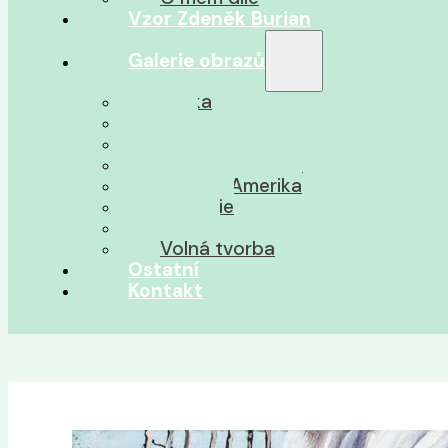
Vzor Zdeněk Burian
Galerie obrazů
Afrika
Asie
Jižní Amerika
Severní Amerika
Střední Amerika
Oceánie
Pravěk
Volná tvorba
Ostatní
Kontakt