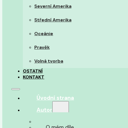
Severní Amerika
Střední Amerika
Oceánie
Pravěk
Volná tvorba
OSTATNÍ
KONTAKT
Úvodní strana
Autor
O autorovi
O mém díle