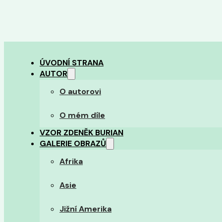
ÚVODNÍ STRANA
AUTOR
O autorovi
O mém díle
VZOR ZDENĚK BURIAN
GALERIE OBRAZŮ
Afrika
Asie
Jižní Amerika