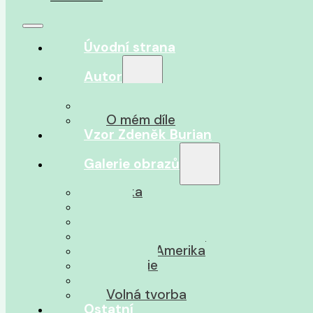
Úvodní strana
Autor
O autorovi
O mém díle
Vzor Zdeněk Burian
Galerie obrazů
Afrika
Asie
Jižní Amerika
Severní Amerika
Střední Amerika
Oceánie
Pravěk
Volná tvorba
Ostatní