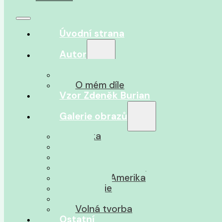
Úvodní strana
Autor
O autorovi
O mém díle
Vzor Zdeněk Burian
Galerie obrazů
Afrika
Asie
Jižní Amerika
Severní Amerika
Střední Amerika
Oceánie
Pravěk
Volná tvorba
Ostatní